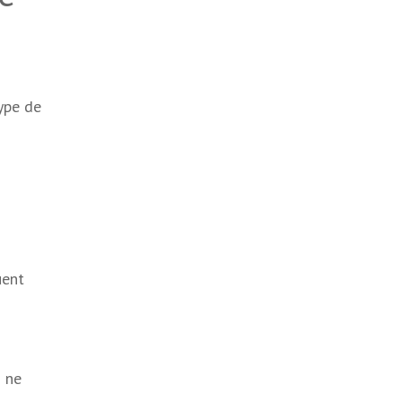
type de
uent
i ne