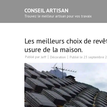
Aller
CONSEIL ARTISAN
au
contenu
Trouvez le meilleur artisan pour vos travaix
(Pressez
Entrée)
Les meilleurs choix de revê
usure de la maison.
Publié par
Décoration
Publié le
23 septembre 
Jeff