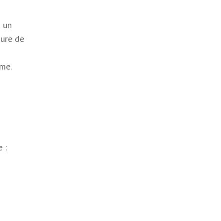
à un
sure de
rme.
 :