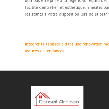
doit pas être prise à la légère. Au regard des
facilité d’entretien et esthétique, n’hésitez 
résistants à votre disposition lors de la pla
Navigation
Intégrer la tapisserie dans une rénovation m
de
astuces et tendances.
l’article