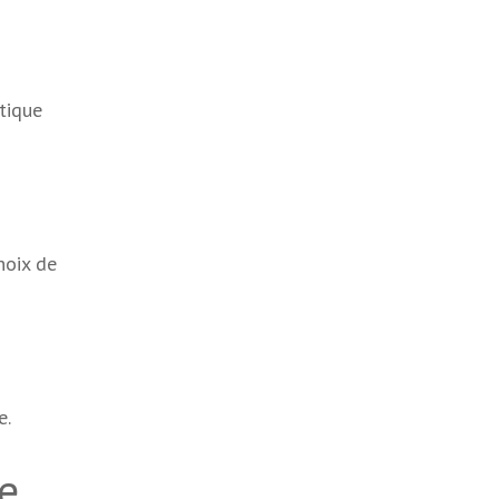
tique
hoix de
e.
e