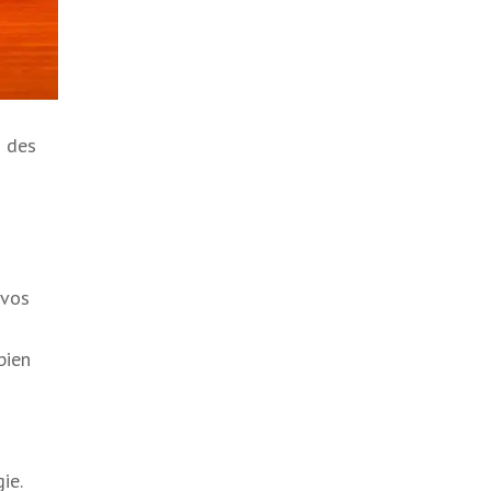
n des
 vos
bien
ie.