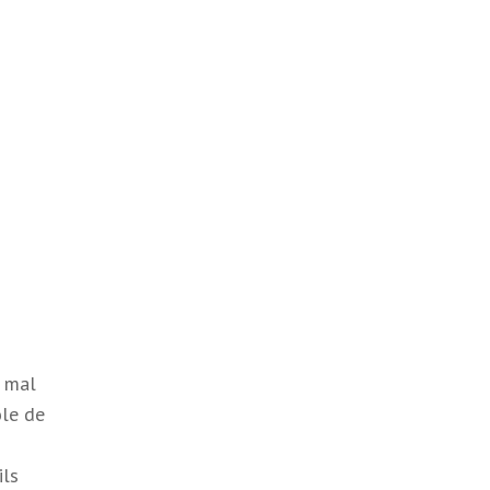
t mal
ôle de
ils