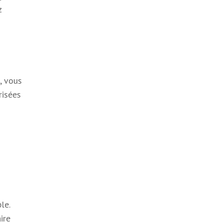
z
, vous
risées
le.
ire