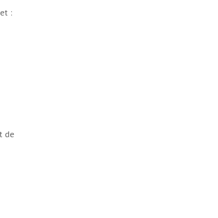
et :
t de