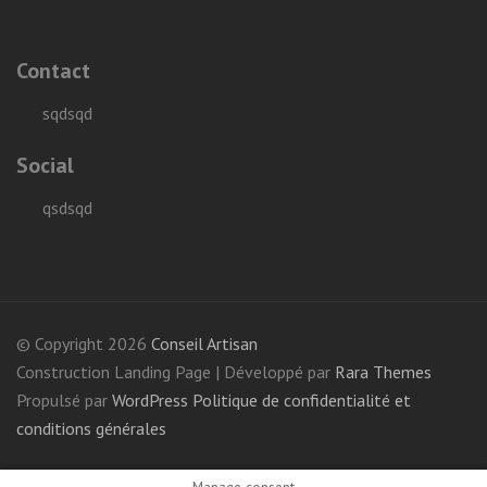
Contact
sqdsqd
Social
qsdsqd
© Copyright 2026
Conseil Artisan
Construction Landing Page | Développé par
Rara Themes
Propulsé par
WordPress
Politique de confidentialité et
conditions générales
Manage consent