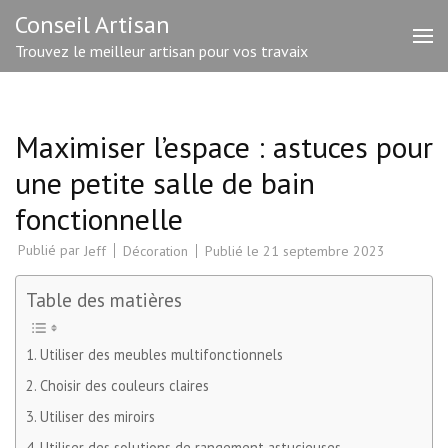
Aller
Conseil Artisan
au
Trouvez le meilleur artisan pour vos travaix
contenu
(Pressez
Entrée)
Maximiser l’espace : astuces pour
une petite salle de bain
fonctionnelle
Publié par
Décoration
Publié le
21 septembre 2023
Jeff
Table des matières
Utiliser des meubles multifonctionnels
Choisir des couleurs claires
Utiliser des miroirs
Utiliser des solutions de rangement astucieuses