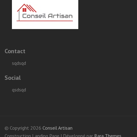
Contact
sqdsqd
Social
qsdsqd
© Copyright 2026
Conseil Artisan
Construction Landing Page | Développé par
Rara Themes